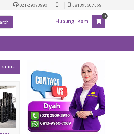
021-29093990
081398607069
0
Hubungi Kami
arch
 semua
Bekas