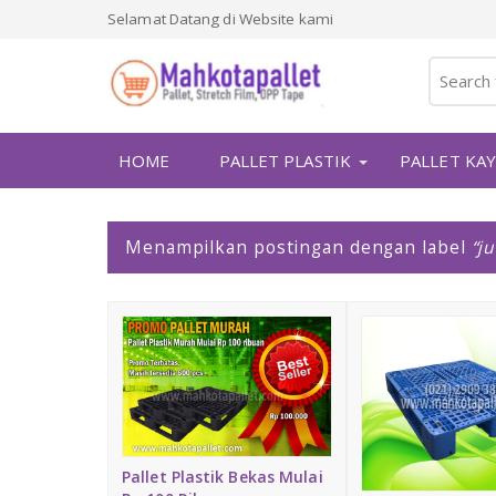
Selamat Datang di Website kami
HOME
PALLET PLASTIK
PALLET KA
P
Menampilkan postingan dengan label
ju
o
s
t
i
n
g
a
n
Pallet Plastik Bekas Mulai