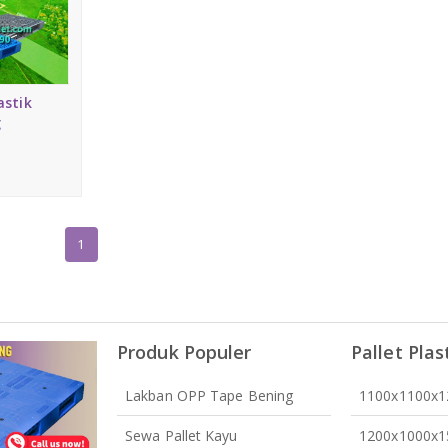
astik
g
1
Produk Populer
Pallet Plas
Lakban OPP Tape Bening
1100x1100x
Sewa Pallet Kayu
1200x1000x