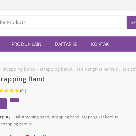
Se
PRODUK LAIN
DAFTAR ISI
KONTAK
al strapping band
strapping band
ta;i pengikat kardus
tali strappi
trapping Band
(0 )
egory :
jual strapping band
strapping band
ta;i pengikat kardus
i strapping kardus