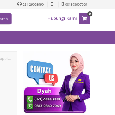
021-29093990
081398607069
0
Hubungi Kami
arch
ng kardus