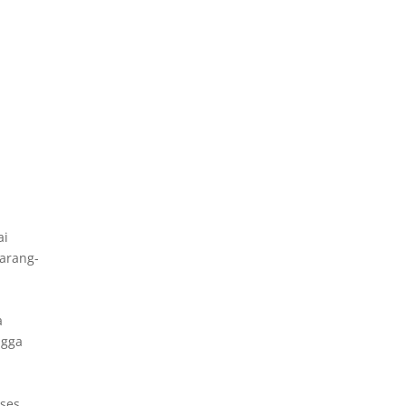
ai
arang-
a
ngga
ses