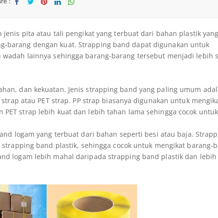
re :
Sha
Twe
Sha
Sha
Sha
re
et
re
re
re
enis pita atau tali pengikat yang terbuat dari bahan plastik yan
g-barang dengan kuat. Strapping band dapat digunakan untuk
u wadah lainnya sehingga barang-barang tersebut menjadi lebih s
ahan, dan kekuatan. Jenis strapping band yang paling umum ada
P strap atau PET strap. PP strap biasanya digunakan untuk mengik
 PET strap lebih kuat dan lebih tahan lama sehingga cocok untu
band logam yang terbuat dari bahan seperti besi atau baja. Strap
a strapping band plastik, sehingga cocok untuk mengikat barang-
nd logam lebih mahal daripada strapping band plastik dan lebih 