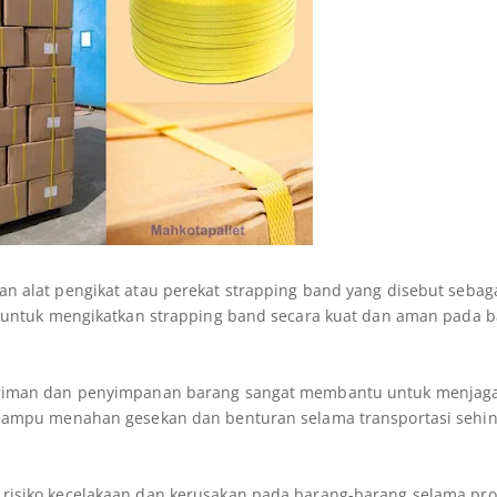
 alat pengikat atau perekat strapping band yang disebut sebag
a untuk mengikatkan strapping band secara kuat dan aman pada b
iriman dan penyimpanan barang sangat membantu untuk menjag
 mampu menahan gesekan dan benturan selama transportasi sehi
isiko kecelakaan dan kerusakan pada barang-barang selama pro