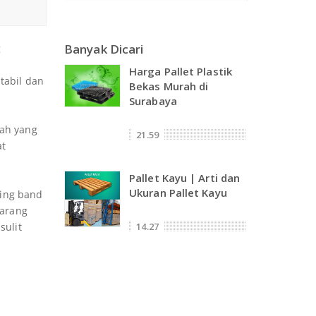
Banyak Dicari
g
Harga Pallet Plastik
tabil dan
Bekas Murah di
Surabaya
lah yang
21.59
at
k
Pallet Kayu | Arti dan
Ukuran Pallet Kayu
ping band
barang
sulit
14.27