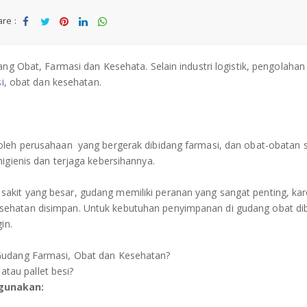
re :
Sha
Tw
Sha
Sha
Sha
re
eet
re
re
re
ang Obat, Farmasi dan Kesehata. Selain industri logistik, pengolaha
i
, obat dan kesehatan.
 oleh perusahaan yang bergerak dibidang farmasi, dan obat-obatan 
igienis dan terjaga kebersihannya.
akit yang besar, gudang memiliki peranan yang sangat penting, ka
sehatan disimpan. Untuk kebutuhan penyimpanan di gudang obat di
in.
udang Farmasi, Obat dan Kesehatan?
 atau pallet besi?
igunakan: