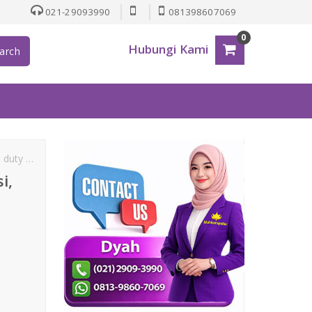
021-29093990
081398607069
0
Hubungi Kami
arch
e duty
pallet obat-obatan
pallet plastik kesehatan
i,