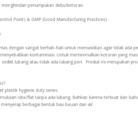
uk menghindari penumpukan debu/kotoran.
 Control Point) & GMP (Good Manufacturing Practices)
.
mas dengan sangat berhati-hati untuk memastikan agar tidak ada p
 menyebabkan kontaminasi. Untuk meminimalkan kotoran yang mas
ki sedikt lubang atau tidak ada lubang pori. Produk ini merupakan pr
as?
et plastik hygiene duty series.
ermukaan rata/flat tanpa ada lubang. Bahkan karena terbuat dari baha
ak menyerap berbagai bentuk bau-bauan dan air.