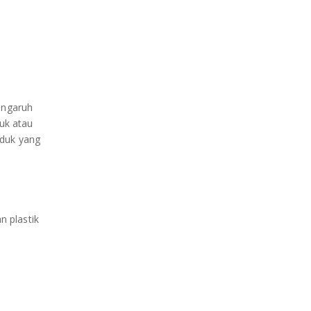
engaruh
uk atau
oduk yang
n plastik