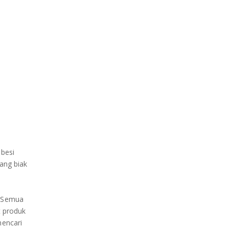
 besi
ang biak
. Semua
t produk
mencari