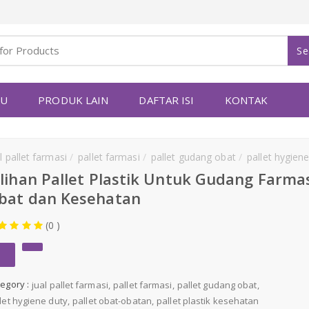
Se
YU
PRODUK LAIN
DAFTAR ISI
KONTAK
l pallet farmasi
pallet farmasi
pallet gudang obat
pallet hygien
ilihan Pallet Plastik Untuk Gudang Farmas
bat dan Kesehatan
(0 )
egory :
jual pallet farmasi
pallet farmasi
pallet gudang obat
let hygiene duty
pallet obat-obatan
pallet plastik kesehatan