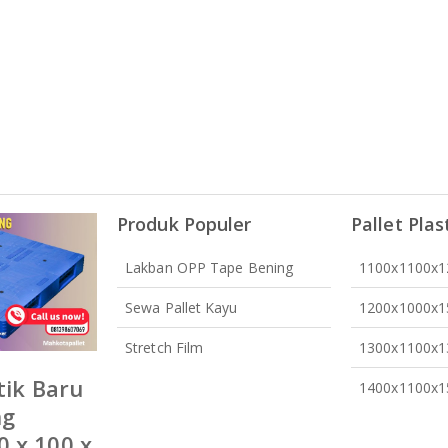
Produk Populer
Pallet Plas
Lakban OPP Tape Bening
1100x1100x
Sewa Pallet Kayu
1200x1000x
Stretch Film
1300x1100x
tik Baru
1400x1100x
ng
 x 100 x