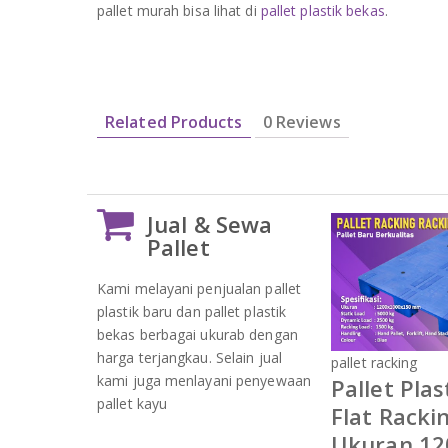
pallet murah bisa lihat di
pallet plastik bekas
.
Related Products
0 Reviews
Jual & Sewa
Pallet
Kami melayani penjualan pallet
plastik baru dan pallet plastik
bekas berbagai ukurab dengan
harga terjangkau. Selain jual
pallet racking
kami juga menlayani penyewaan
Pallet Plas
pallet kayu
Flat Racki
Ukuran 120