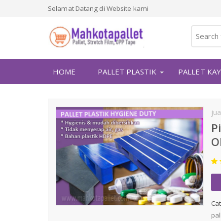
Selamat Datang di Website kami
HOME
PALLET PLASTIK
PALLET KA
jua
P
O
Cat
pal