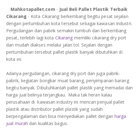
DAFTAR ISI
Plastik PE
re
re
re
Mahkotapallet.com
-
Jual Beli Pallet Plastik Terbaik
Cikarang
- Kota Cikarang berkembang begitu pesat sejalan
KONTAK
dengan pertumbuhan kota tersebut sebagai kawasan Industri.
Pergudangan dan pabrik semakin tumbuh dan berkembang
pesat, terlebih lagi kota
Cikarang
memiliki cikarang dry port
dan mudah diakses melalui jalan tol. Sejalan dengan
pertumbuhan tersebut pallet plastik banyak dibutuhkan di
kota ini.
Adanya pergudangan, cikarang dry port dan juga pabrik-
pabrik, kegiatan bongkar muat barang, penyimpanan barang
begitu banyak. Dibutuhkanlah pallet plastik yang memadai dan
harga jual belinya terjangkau. Maka tak heran kalau
perusahaan di kawasan industry ini mencari penjual pallet
plastik atau distributor pallet plastik yang sudah
berpengalaman dan bisa menyediakan pallet dengan
harga
jual murah
dan kualitas bagus.