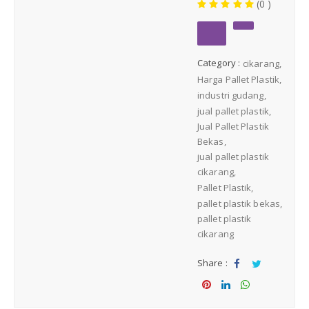
(0 )
Medium Duty
Heavy Duty
Category :
cikarang
Harga Pallet Plastik
PALLET KAYU
Hygiene Duty
industri gudang
jual pallet plastik
PRODUK LAIN
Jual Pallet Plastik
Bekas
jual pallet plastik
Dunnage Air Bag
cikarang
Pallet Plastik
Stretch Film
pallet plastik bekas
pallet plastik
cikarang
Opp Tape
Share :
Strapping Band
Sha
Tw
re
eet
Sha
Sha
Sha