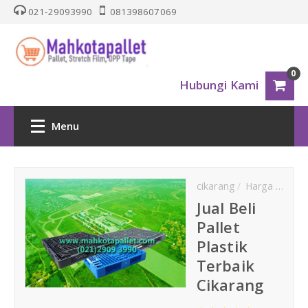
021-29093990
081398607069
0
Hubungi Kami
Menu
HOME
cikarang
Harga Pallet Plastik
PALLET PLASTIK
Jual Beli
Pallet
Nestable
Plastik
Terbaik
One Way Series
Cikarang