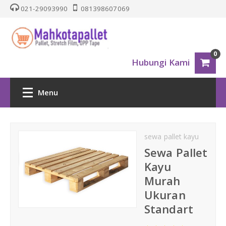
021-29093990
081398607069
0
Hubungi Kami
Menu
HOME
sewa pallet kayu
PALLET PLASTIK
Sewa Pallet
Kayu
Nestable
Murah
Ukuran
One Way Series
Standart