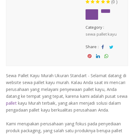
(0 )
Medium Duty
Heavy Duty
Category :
sewa pallet kayu
PALLET KAYU
Hygiene Duty
Share :
PRODUK LAIN
Sha
Tw
re
eet
Sha
Sha
Sha
re
re
re
Dunnage Air Bag
Sewa Pallet Kayu Murah Ukuran Standart - Selamat datang di
website sewa pallet kayu murah. Kalau Anda saat ini mencari
Stretch Film
perusahaan yang melayani penyewaan pallet kayu, Anda
datang ke tempat yang tepat, karena kami adalah pusat sewa
pallet
kayu Murah terbaik, yang akan menjadi solusi dalam
Opp Tape
pengadaan pallet kayu berkualitas perusahaan Anda.
Strapping Band
Kami merupakan perusahaan yang fokus pada penyediaan
produk packaging, yang salah satu produknya berupa pallet