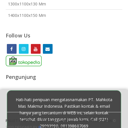
1300x1100x130 Mm
1400x1100x150 Mm
Follow Us
Pengunjung
Hati-hati penipuan mengatasnamakan PT. Mahkota
Mas Makmur Indonesia. Pastikan kontak & email
hanya yang tercantum di WEB ini, selain kontak
tersebut diluar tanggung jawab kami, Call (021)
PALLET PLASTIK | PALLET PLASTIK BEKAS | HARGA PALLET 2026
©
29093990, 081398607069
2020 DESIGNED BY
B
LOGGERTHEME9
.