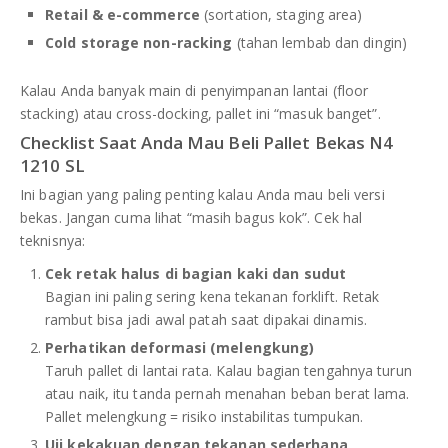
Retail & e-commerce
(sortation, staging area)
Cold storage non-racking
(tahan lembab dan dingin)
Kalau Anda banyak main di penyimpanan lantai (floor
stacking) atau cross-docking, pallet ini “masuk banget”.
Checklist Saat Anda Mau Beli Pallet Bekas N4
1210 SL
Ini bagian yang paling penting kalau Anda mau beli versi
bekas. Jangan cuma lihat “masih bagus kok”. Cek hal
teknisnya:
Cek retak halus di bagian kaki dan sudut
Bagian ini paling sering kena tekanan forklift. Retak
rambut bisa jadi awal patah saat dipakai dinamis.
Perhatikan deformasi (melengkung)
Taruh pallet di lantai rata. Kalau bagian tengahnya turun
atau naik, itu tanda pernah menahan beban berat lama.
Pallet melengkung = risiko instabilitas tumpukan.
Uji kekakuan dengan tekanan sederhana