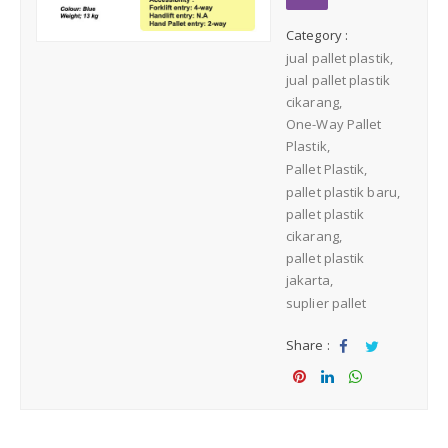
Medium Duty
Category :
jual pallet plastik
Heavy Duty
jual pallet plastik
cikarang
One-Way Pallet
PALLET KAYU
Hygiene Duty
Plastik
Pallet Plastik
PRODUK LAIN
pallet plastik baru
pallet plastik
cikarang
Dunnage Air Bag
pallet plastik
jakarta
Stretch Film
suplier pallet
Share :
Opp Tape
Sha
Tw
re
eet
Sha
Sha
Sha
Strapping Band
re
re
re