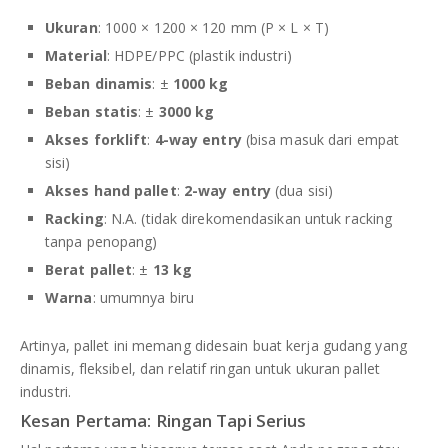
Ukuran
: 1000 × 1200 × 120 mm (P × L × T)
Material
: HDPE/PPC (plastik industri)
Beban dinamis
: ±
1000 kg
Beban statis
: ±
3000 kg
Akses forklift
:
4-way entry
(bisa masuk dari empat
sisi)
Akses hand pallet
:
2-way entry
(dua sisi)
Racking
: N.A. (tidak direkomendasikan untuk racking
tanpa penopang)
Berat pallet
: ±
13 kg
Warna
: umumnya biru
Artinya, pallet ini memang didesain buat kerja gudang yang
dinamis, fleksibel, dan relatif ringan untuk ukuran pallet
industri.
Kesan Pertama: Ringan Tapi Serius