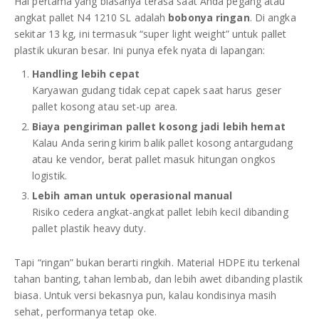
Hal pertama yang biasanya terasa saat Anda pegang atau
angkat pallet N4 1210 SL adalah
bobonya ringan
. Di angka
sekitar 13 kg, ini termasuk “super light weight” untuk pallet
plastik ukuran besar. Ini punya efek nyata di lapangan:
Handling lebih cepat
Karyawan gudang tidak cepat capek saat harus geser
pallet kosong atau set-up area.
Biaya pengiriman pallet kosong jadi lebih hemat
Kalau Anda sering kirim balik pallet kosong antargudang
atau ke vendor, berat pallet masuk hitungan ongkos
logistik.
Lebih aman untuk operasional manual
Risiko cedera angkat-angkat pallet lebih kecil dibanding
pallet plastik heavy duty.
Tapi “ringan” bukan berarti ringkih. Material HDPE itu terkenal
tahan banting, tahan lembab, dan lebih awet dibanding plastik
biasa. Untuk versi bekasnya pun, kalau kondisinya masih
sehat, performanya tetap oke.