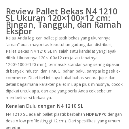
DAFTAR ISI
Plastik PE
Review Pallet Bekas N4 1210
SL Ukuran 120×100×12 cm:
KONTAK
Ringan, Tangguh, dan Ramah
Ekspor
Kalau Anda lagi cari pallet plastik bekas yang ukurannya
“aman” buat mayoritas kebutuhan gudang dan distribusi,
Pallet Bekas N4 1210 SL ini salah satu kandidat yang layak
dilirik. Ukurannya 120×100×12 cm (atau tepatnya
1200×1000×120 mm), termasuk standar yang sering dipakai
di banyak industri: dari FMCG, bahan baku, sampai logistik e-
commerce. Di artikel ini saya bakal bahas secara jujur dan
detail bagaimana karakter pallet ini, apa plus minusnya, cocok
dipakai untuk apa, dan apa yang perlu Anda cek sebelum
membeli versi bekasnya.
Kenalan Dulu dengan N4 1210 SL
N4 1210 SL adalah pallet plastik berbahan
HDPE/PPC
dengan
desain low profile (tinggi 12 cm). Dari spesifikasi yang umum
beredar: