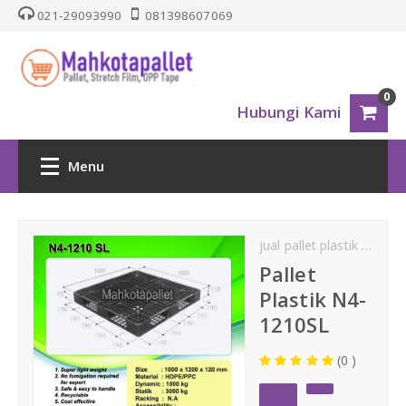
021-29093990
081398607069
0
Hubungi Kami
Menu
HOME
jual pallet plastik
jual p
PALLET PLASTIK
Pallet
Plastik N4-
Nestable
1210SL
(0 )
One Way Series