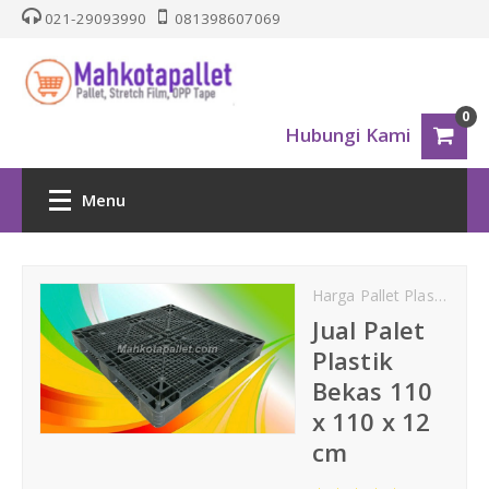
021-29093990
081398607069
0
Hubungi Kami
Menu
HOME
Harga Pallet Plastik
jua
PALLET PLASTIK
Jual Palet
Plastik
Nestable
Bekas 110
x 110 x 12
One Way Series
cm