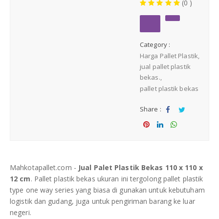
(0 )
Medium Duty
Heavy Duty
Category :
Harga Pallet Plastik
PALLET KAYU
Hygiene Duty
jual pallet plastik
bekas.
pallet plastik bekas
PRODUK LAIN
Share :
Dunnage Air Bag
Sha
Tw
re
eet
Sha
Sha
Sha
Stretch Film
re
re
re
Mahkotapallet.com -
Jual Palet Plastik Bekas 110 x 110 x
Opp Tape
12 cm
. Pallet plastik bekas ukuran ini tergolong pallet plastik
type one way series yang biasa di gunakan untuk kebutuham
Strapping Band
logistik dan gudang, juga untuk pengiriman barang ke luar
negeri.