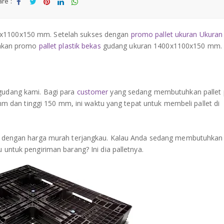
re :
Sha
Tw
Sha
Sha
Sha
re
eet
re
re
re
00x1100x150 mm. Setelah sukses dengan
promo pallet ukuran Ukuran
akan promo
pallet plastik bekas
gudang ukuran 1400x1100x150 mm. Pa
gudang kami. Bagi para
customer
yang sedang membutuhkan pallet p
dan tinggi 150 mm, ini waktu yang tepat untuk membeli pallet di
ual dengan harga murah terjangkau. Kalau Anda sedang membutuhkan 
u untuk pengiriman barang? Ini dia palletnya.