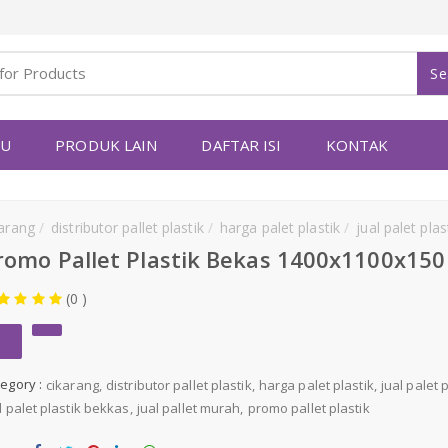
Se
YU
PRODUK LAIN
DAFTAR ISI
KONTAK
karang
distributor pallet plastik
harga palet plastik
jual palet plas
romo Pallet Plastik Bekas 1400x1100x15
(0 )
egory :
cikarang
distributor pallet plastik
harga palet plastik
jual palet 
l palet plastik bekkas
jual pallet murah
promo pallet plastik