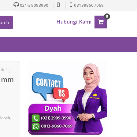
021-29093990
081398607069
0
Hubungi Kami
arch
tik
jual palet plastik bekkas
jual pallet murah
promo pallet plast
0 mm
plastik