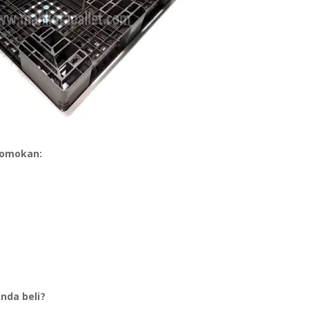
promokan:
nda beli?