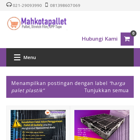
021-29093990
081398607069
0
Hubungi Kami
Menu
HOME
P
Menampilkan postingan dengan label
harga
o
palet plastik
Tunjukkan semua
PALLET PLASTIK
s
t
i
Nestable
n
g
One Way Series
a
n