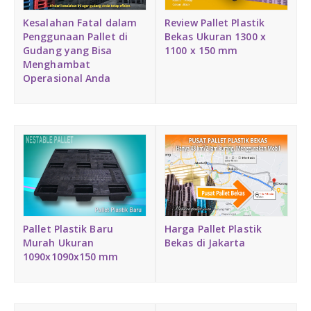
Medium Duty
Kesalahan Fatal dalam
Review Pallet Plastik
Penggunaan Pallet di
Bekas Ukuran 1300 x
Gudang yang Bisa
Heavy Duty
1100 x 150 mm
Menghambat
Operasional Anda
PALLET KAYU
Hygiene Duty
PRODUK LAIN
Dunnage Air Bag
Stretch Film
Pallet Plastik Baru
Harga Pallet Plastik
Murah Ukuran
Bekas di Jakarta
Opp Tape
1090x1090x150 mm
Strapping Band