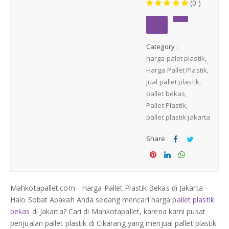
(0 )
Medium Duty
Heavy Duty
Category :
harga palet plastik
PALLET KAYU
Hygiene Duty
Harga Pallet Plastik
jual pallet plastik
PRODUK LAIN
pallet bekas
Pallet Plastik
pallet plastik jakarta
Dunnage Air Bag
Share :
Stretch Film
Sha
Tw
re
eet
Sha
Sha
Sha
Opp Tape
re
re
re
Mahkotapallet.com - Harga Pallet Plastik Bekas di Jakarta -
Halo Sobat Apakah Anda sedang mencari harga
pallet plastik
Strapping Band
bekas
di Jakarta? Cari di Mahkotapallet, karena kami pusat
penjualan pallet plastik di Cikarang yang menjual pallet plastik