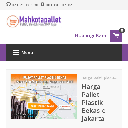
021-29093990
081398607069
0
Hubungi Kami
Menu
HOME
harga palet plastik
Harg
PALLET PLASTIK
Harga
Pallet
Nestable
Plastik
Bekas di
One Way Series
Jakarta