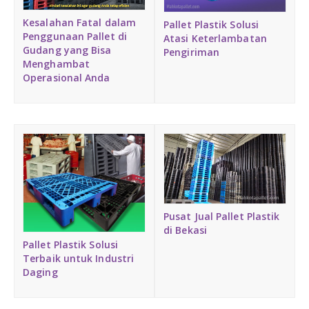
Medium Duty
Kesalahan Fatal dalam
Pallet Plastik Solusi
Penggunaan Pallet di
Atasi Keterlambatan
Gudang yang Bisa
Heavy Duty
Pengiriman
Menghambat
Operasional Anda
PALLET KAYU
Hygiene Duty
PRODUK LAIN
Dunnage Air Bag
Stretch Film
Pusat Jual Pallet Plastik
di Bekasi
Opp Tape
Pallet Plastik Solusi
Terbaik untuk Industri
Daging
Strapping Band