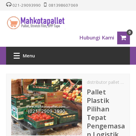
021-29093990
081398607069
0
Hubungi Kami
Menu
HOME
distributor pallet plastik
PALLET PLASTIK
Pallet
Plastik
Nestable
Pilihan
Tepat
One Way Series
Pengemasa
n Logistik