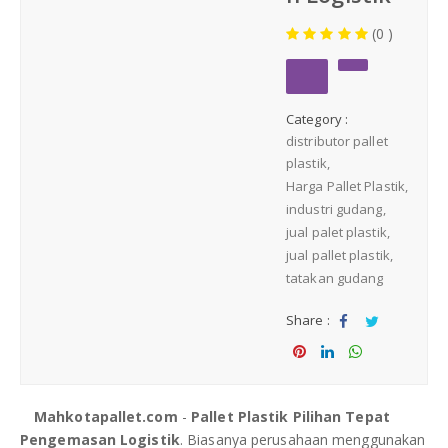
Medium Duty
(0 )
Heavy Duty
Category :
PALLET KAYU
Hygiene Duty
distributor pallet
plastik
PRODUK LAIN
Harga Pallet Plastik
industri gudang
jual palet plastik
Dunnage Air Bag
jual pallet plastik
tatakan gudang
Stretch Film
Share :
Sha
Tw
Opp Tape
re
eet
Sha
Sha
Sha
re
re
re
Strapping Band
Mahkotapallet.com
-
Pallet Plastik Pilihan Tepat
Pengemasan Logistik
. Biasanya perusahaan menggunakan