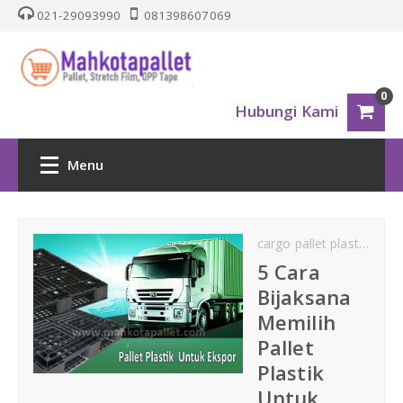
021-29093990
081398607069
0
Hubungi Kami
Menu
HOME
cargo pallet plastik
dis
PALLET PLASTIK
5 Cara
Bijaksana
Nestable
Memilih
Pallet
One Way Series
Plastik
Untuk