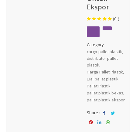
Medium Duty
Ekspor
(0 )
Heavy Duty
PALLET KAYU
Hygiene Duty
Category :
cargo pallet plastik
PRODUK LAIN
distributor pallet
plastik
Harga Pallet Plastik
Dunnage Air Bag
jual pallet plastik
Pallet Plastik
Stretch Film
pallet plastik bekas
pallet plastik ekspor
Opp Tape
Share :
Sha
Tw
Strapping Band
re
eet
Sha
Sha
Sha