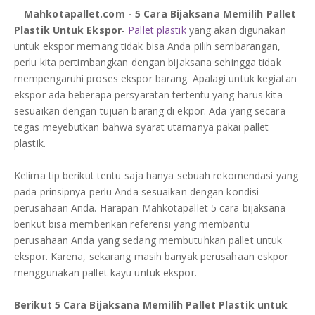
re
re
re
DAFTAR ISI
Plastik PE
Mahkotapallet.com - 5 Cara Bijaksana Memilih Pallet
Plastik Untuk Ekspor
-
Pallet plastik
yang akan digunakan
untuk ekspor memang tidak bisa Anda pilih sembarangan,
KONTAK
perlu kita pertimbangkan dengan bijaksana sehingga tidak
mempengaruhi proses ekspor barang. Apalagi untuk kegiatan
ekspor ada beberapa persyaratan tertentu yang harus kita
sesuaikan dengan tujuan barang di ekpor. Ada yang secara
tegas meyebutkan bahwa syarat utamanya pakai pallet
plastik.
Kelima tip berikut tentu saja hanya sebuah rekomendasi yang
pada prinsipnya perlu Anda sesuaikan dengan kondisi
perusahaan Anda. Harapan Mahkotapallet 5 cara bijaksana
berikut bisa memberikan referensi yang membantu
perusahaan Anda yang sedang membutuhkan pallet untuk
ekspor. Karena, sekarang masih banyak perusahaan eskpor
menggunakan pallet kayu untuk ekspor.
Berikut 5 Cara Bijaksana Memilih Pallet Plastik untuk