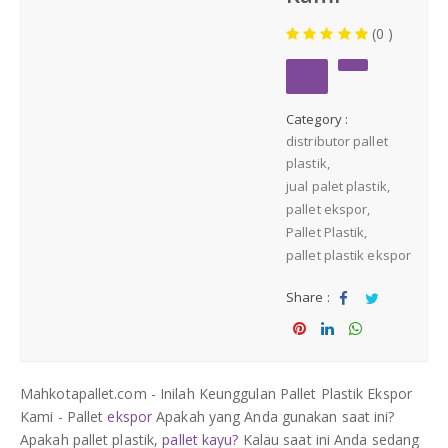
Medium Duty
(0 )
Heavy Duty
Category :
PALLET KAYU
Hygiene Duty
distributor pallet
plastik
PRODUK LAIN
jual palet plastik
pallet ekspor
Pallet Plastik
Dunnage Air Bag
pallet plastik ekspor
Stretch Film
Share :
Sha
Tw
re
eet
Opp Tape
Sha
Sha
Sha
re
re
re
Mahkotapallet.com - Inilah Keunggulan Pallet Plastik Ekspor
Strapping Band
Kami - Pallet
ekspor
Apakah yang Anda gunakan saat ini?
Apakah pallet plastik,
pallet kayu?
Kalau saat ini Anda sedang