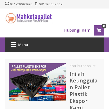
021-29093990
081398607069
0
Hubungi Kami
Menu
HOME
distributor pallet plastik
PALLET PLASTIK
Inilah
Keunggula
Nestable
n Pallet
Plastik
One Way Series
Ekspor
Kami