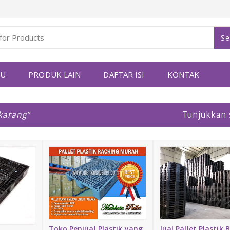
Se
YU
PRODUK LAIN
DAFTAR ISI
KONTAK
ikarang
Tunjukkan
Toko Penjual Plastik yang
Jual Pallet Plastik 