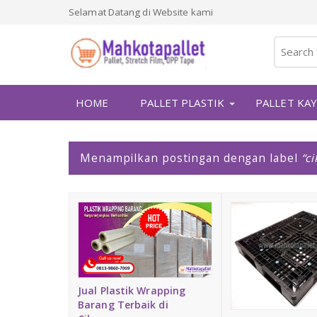
Selamat Datang di Website kami
HOME
PALLET PLASTIK
PALLET KA
P
Menampilkan postingan dengan label
c
o
s
t
i
n
g
a
n
Jual Plastik Wrapping
Barang Terbaik di