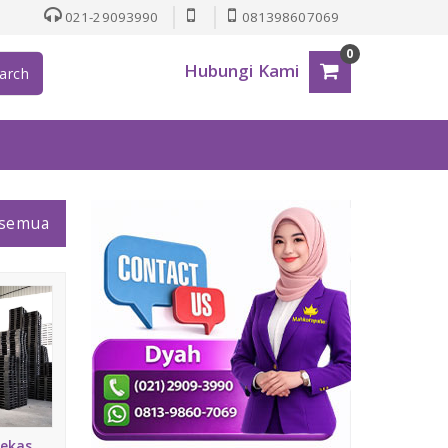
021-29093990
081398607069
0
Hubungi Kami
arch
 semua
Bekas