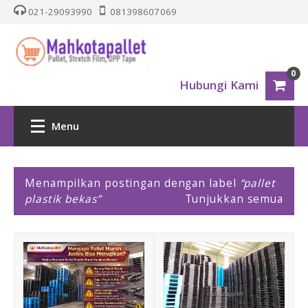
021-29093990
081398607069
0
Hubungi Kami
Menu
HOME
P
Menampilkan postingan dengan label
pallet
o
plastik bekas
Tunjukkan semua
PALLET PLASTIK
s
t
i
Nestable
n
g
One Way Series
a
n