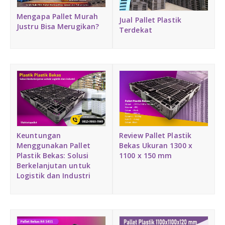
Medium Duty
Mengapa Pallet Murah
Jual Pallet Plastik
Justru Bisa Merugikan?
Terdekat
Heavy Duty
PALLET KAYU
Hygiene Duty
PRODUK LAIN
Dunnage Air Bag
Keuntungan
Review Pallet Plastik
Menggunakan Pallet
Bekas Ukuran 1300 x
Stretch Film
Plastik Bekas: Solusi
1100 x 150 mm
Berkelanjutan untuk
Logistik dan Industri
Opp Tape
Strapping Band