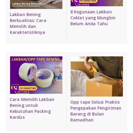
Medium Duty
8 Kegunaan Lakban
Lakban Bening
Coklat yang Mungkin
Berkualitas: Cara
Heavy Duty
Belum Anda Tahu
Memilih dan
Karakteristiknya
PALLET KAYU
Hygiene Duty
PRODUK LAIN
Dunnage Air Bag
Stretch Film
Cara Memilih Lakban
Opp tape Solusi Praktis
Opp Tape
Bening untuk
Pengepakan Pengiriman
Kebutuhan Packing
Barang di Bulan
Kardus
Ramadhan
Strapping Band