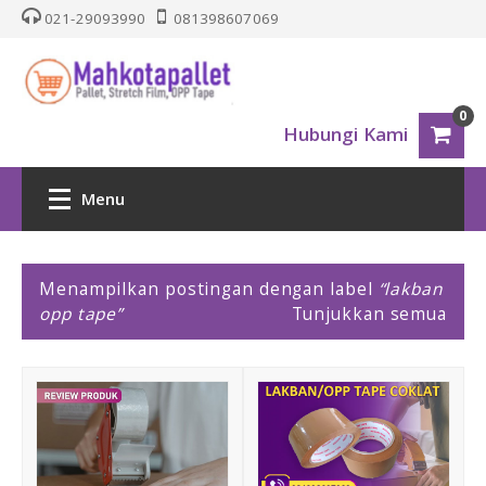
021-29093990
081398607069
0
Hubungi Kami
Menu
HOME
P
Menampilkan postingan dengan label
lakban
o
opp tape
Tunjukkan semua
PALLET PLASTIK
s
t
i
Nestable
n
g
One Way Series
a
n