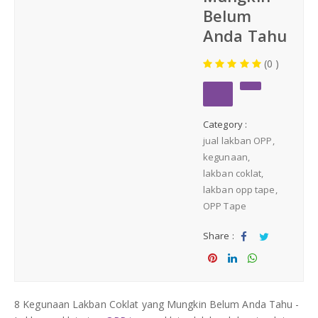
Medium Duty
Belum
Anda Tahu
Heavy Duty
(0 )
PALLET KAYU
Hygiene Duty
Category :
PRODUK LAIN
jual lakban OPP
kegunaan
Dunnage Air Bag
lakban coklat
lakban opp tape
OPP Tape
Stretch Film
Share :
Opp Tape
Sha
Tw
re
eet
Sha
Sha
Sha
Strapping Band
re
re
re
8 Kegunaan Lakban Coklat yang Mungkin Belum Anda Tahu -