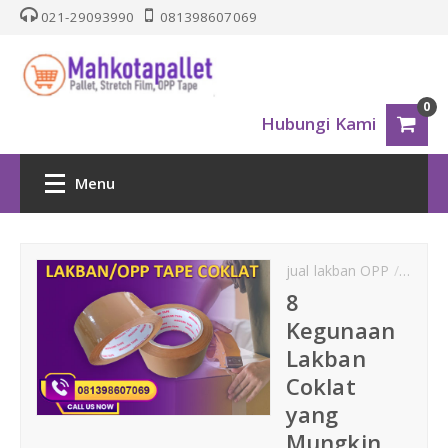
021-29093990
081398607069
0
Hubungi Kami
Menu
HOME
jual lakban OPP
kegun
PALLET PLASTIK
8
Kegunaan
Nestable
Lakban
Coklat
One Way Series
yang
Mungkin