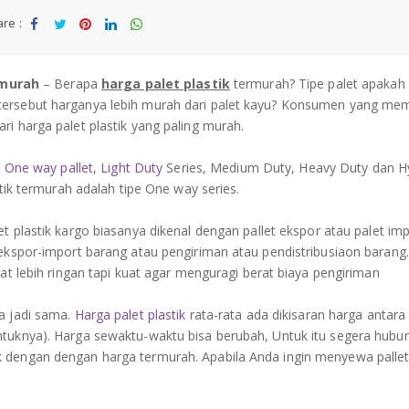
re :
Sha
Tw
Sha
Sha
Sha
re
eet
re
re
re
rmurah
– Berapa
harga palet plastik
termurah? Tipe palet apakah
 tersebut harganya lebih murah dari palet kayu? Konsumen yang m
ri harga palet plastik yang paling murah.
:
One way pallet
,
Light Duty
Series, Medium Duty, Heavy Duty dan H
stik termurah adalah tipe One way series.
et plastik kargo biasanya dikenal dengan pallet ekspor atau palet imp
 ekspor-import barang atau pengiriman atau pendistribusiaon barang
uat lebih ringan tapi kuat agar menguragi berat biaya pengiriman
sa jadi sama.
Harga palet plastik
rata-rata ada dikisaran harga antara
ntuknya). Harga sewaktu-waktu bisa berubah, Untuk itu segera hubu
k dengan dengan harga termurah. Apabila Anda ingin menyewa pallet