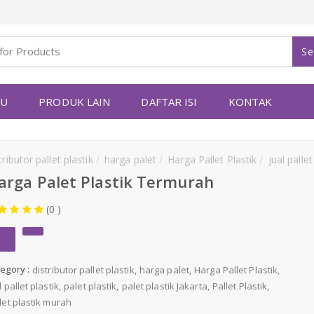
Se
YU
PRODUK LAIN
DAFTAR ISI
KONTAK
tributor pallet plastik
harga palet
Harga Pallet Plastik
jual pallet 
arga Palet Plastik Termurah
(0 )
egory :
distributor pallet plastik
harga palet
Harga Pallet Plastik
l pallet plastik
palet plastik
palet plastik Jakarta
Pallet Plastik
let plastik murah