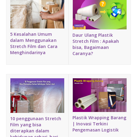
DAFTAR ISI
Plastik PE
KONTAK
5 Kesalahan Umum
Daur Ulang Plastik
dalam Menggunakan
Stretch Film : Apakah
Stretch Film dan Cara
bisa, Bagaimaan
Menghindarinya
Caranya?
Plastik Wrapping Barang
10 penggunaan Stretch
| Inovasi Terkini
Film yang bisa
Pengemasan Logistik
diterapkan dalam
kehidupan sehari-hari