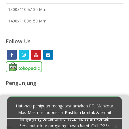
1300x1100x130 Mm
1400x1100x150 Mm
Follow Us
Pengunjung
Hati-hati penipuan mengatasnamakan PT. Mahkota
Mas Makmur Indonesia. Pastikan kontak & email
hanya yang tercantum di WEB ini, selain kontak
tersebut diluar tanggung jawab kami, Call (021)
PALLET PLASTIK | PALLET PLASTIK BEKAS | HARGA PALLET 2026
©