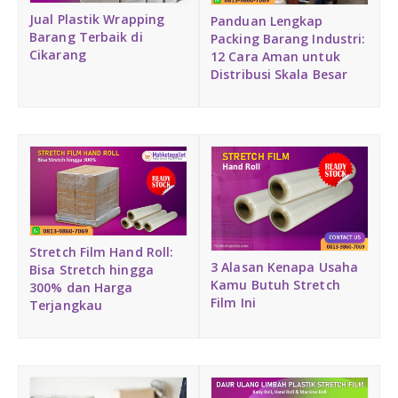
Medium Duty
Jual Plastik Wrapping
Panduan Lengkap
Barang Terbaik di
Packing Barang Industri:
Cikarang
12 Cara Aman untuk
Heavy Duty
Distribusi Skala Besar
PALLET KAYU
Hygiene Duty
PRODUK LAIN
Dunnage Air Bag
Stretch Film Hand Roll:
Stretch Film
3 Alasan Kenapa Usaha
Bisa Stretch hingga
Kamu Butuh Stretch
300% dan Harga
Film Ini
Terjangkau
Opp Tape
Strapping Band