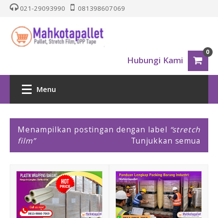
021-29093990
081398607069
0
Hubungi Kami
Menu
HOME
P
Menampilkan postingan dengan label
stretch
o
film
Tunjukkan semua
PALLET PLASTIK
s
t
i
Nestable
n
g
One Way Series
a
n