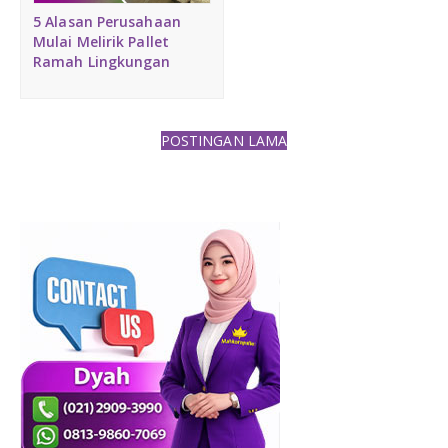
Medium Duty
5 Alasan Perusahaan
Mulai Melirik Pallet
Ramah Lingkungan
Heavy Duty
PALLET KAYU
Hygiene Duty
POSTINGAN LAMA
PRODUK LAIN
Dunnage Air Bag
Stretch Film
Opp Tape
Strapping Band