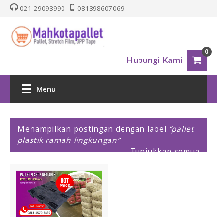
021-29093990
081398607069
0
Hubungi Kami
Menu
HOME
P
Menampilkan postingan dengan label
pallet
o
plastik ramah lingkungan
PALLET PLASTIK
s
Tunjukkan semua
t
i
Nestable
n
g
One Way Series
a
n