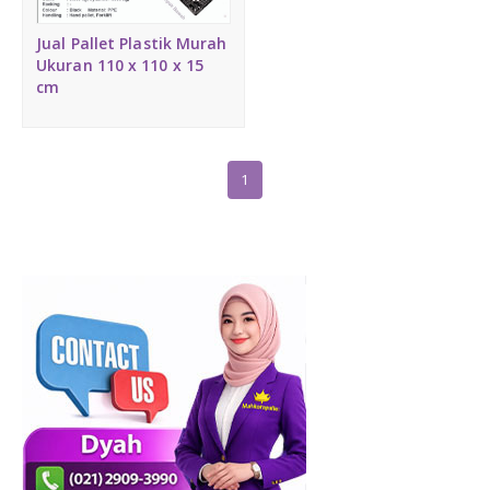
Medium Duty
Jual Pallet Plastik Murah
Ukuran 110 x 110 x 15
Heavy Duty
cm
PALLET KAYU
Hygiene Duty
1
PRODUK LAIN
Dunnage Air Bag
Stretch Film
Opp Tape
Strapping Band