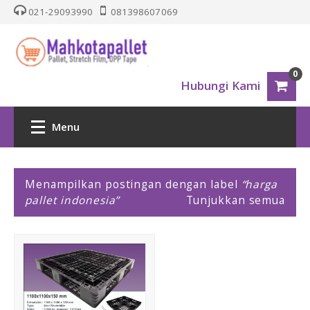
021-29093990
081398607069
0
Hubungi Kami
Menu
HOME
P
Menampilkan postingan dengan label
harga
o
pallet indonesia
Tunjukkan semua
PALLET PLASTIK
s
t
i
Nestable
n
g
One Way Series
a
n