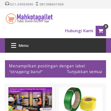
021-29093990
081398607069
0
Hubungi Kami
Menu
HOME
P
Menampilkan postingan dengan label
o
strapping band
Tunjukkan semua
PALLET PLASTIK
s
t
i
Nestable
n
g
One Way Series
a
n