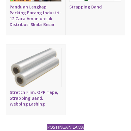
Medium Duty
Panduan Lengkap
Strapping Band
Packing Barang Industri:
12 Cara Aman untuk
Heavy Duty
Distribusi Skala Besar
PALLET KAYU
Hygiene Duty
PRODUK LAIN
Dunnage Air Bag
Stretch Film
Stretch Film, OPP Tape,
Strapping Band,
Opp Tape
Webbing Lashing
Strapping Band
POSTINGAN LAMA