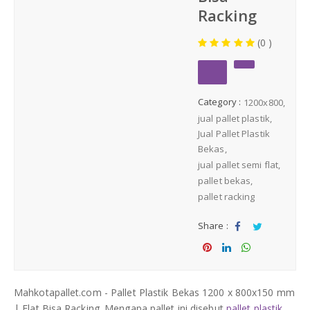
Medium Duty
Racking
(0 )
Heavy Duty
PALLET KAYU
Hygiene Duty
Category :
1200x800
jual pallet plastik
PRODUK LAIN
Jual Pallet Plastik
Bekas
Dunnage Air Bag
jual pallet semi flat
pallet bekas
pallet racking
Stretch Film
Share :
Opp Tape
Sha
Tw
re
eet
Sha
Sha
Sha
Strapping Band
re
re
re
Mahkotapallet.com - Pallet Plastik Bekas 1200 x 800x150 mm
| Flat Bisa Racking. Mengapa pallet ini disebut
pallet plastik