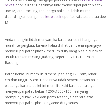
DAFTAR ISI
Plastik PE
bekas
berkualitas? Desainnya unik menyerupai pallet plastik
tipe M, atau racking, tapi harga pallet ini lebih murah
dibandingkan dengan
pallet-plastik
tipe flat rata atas atau tipe
KONTAK
M
Anda mungkin tidak menyangka kalau pallet ini harganya
murah terjangkau, karena kalau dilihat dari penampangnya
menyerupai pallet plastik medium duty yang bisa digunakan
untuk tatakan racking gudang, seperti EN4 1210, Pallet
Racking
Pallet bekas ini memiliki dimensi panjang 120 mm, lebar 80
cm dan tinggi 15 cm. Desainnya tidak seperti desain pallet
biasanya karena pallet ini memiliki kaki-kaki, bentuknya
menyerupai pallet bekas 1200x1000x160 mm yang
mempunyai kaki-kaki dan permukaannya flat rata atas,
menyerupai pallet plastik hygiene duty series.