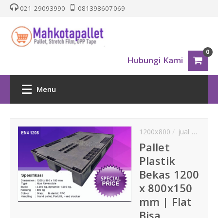
021-29093990
081398607069
0
Hubungi Kami
Menu
HOME
1200x800
jual pallet plastik
PALLET PLASTIK
Pallet
Plastik
Nestable
Bekas 1200
x 800x150
One Way Series
mm | Flat
Bisa