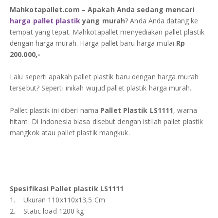
re
re
re
DAFTAR ISI
Plastik PE
Mahkotapallet.com
–
Apakah Anda sedang mencari
harga pallet plastik
yang murah
? Anda Anda datang ke
tempat yang tepat. Mahkotapallet menyediakan pallet plastik
KONTAK
dengan harga murah. Harga pallet baru harga mulai
Rp
200.000,-
Lalu seperti apakah pallet plastik baru dengan harga murah
tersebut? Seperti inikah wujud pallet plastik harga murah.
Pallet plastik ini diberi nama
Pallet Plastik LS1111
, warna
hitam. Di Indonesia biasa disebut dengan istilah pallet plastik
mangkok atau pallet plastik mangkuk.
Spesifikasi Pallet plastik LS1111
1. Ukuran 110x110x13,5 Cm
2. Static load 1200 kg