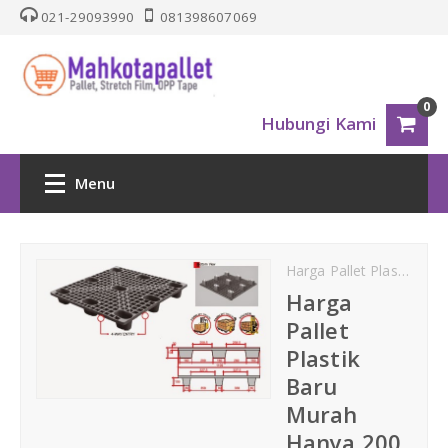
021-29093990
081398607069
0
Hubungi Kami
Menu
HOME
Harga Pallet Plastik
jua
PALLET PLASTIK
Harga
Pallet
Nestable
Plastik
Baru
One Way Series
Murah
Hanya 200