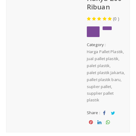
Medium Duty
Ribuan
(0 )
Heavy Duty
PALLET KAYU
Hygiene Duty
Category :
Harga Pallet Plastik
PRODUK LAIN
jual pallet plastik
palet plastik
Dunnage Air Bag
palet plastik Jakarta
pallet plastik baru
suplier pallet
Stretch Film
supplier pallet
plastik
Opp Tape
Share :
Sha
Tw
Strapping Band
re
eet
Sha
Sha
Sha