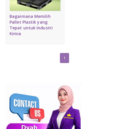
Medium Duty
Bagaimana Memilih
Heavy Duty
Pallet Plastik yang
Tepat untuk Industri
Kimia
PALLET KAYU
Hygiene Duty
PRODUK LAIN
1
Dunnage Air Bag
Stretch Film
Opp Tape
Strapping Band