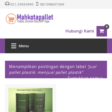
021-29093990
081398607069
0
Hubungi Kami
Menu
HOME
P
Menampilkan postingan dengan label
jual
o
pallet plastik. menjual pallet plastik
PALLET PLASTIK
s
Tunjukkan semua
t
i
Nestable
n
g
One Way Series
a
n