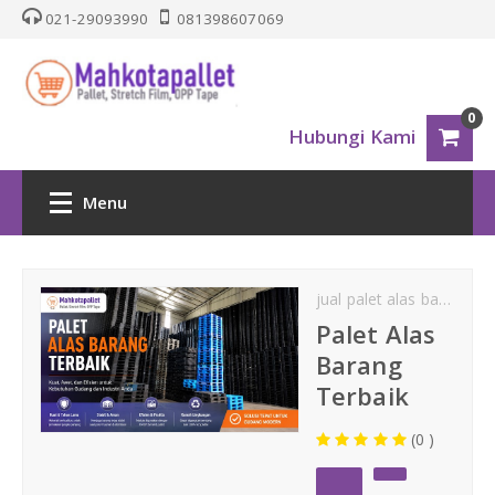
021-29093990
081398607069
0
Hubungi Kami
Menu
HOME
jual palet alas barang
PALLET PLASTIK
Palet Alas
Barang
Nestable
Terbaik
(0 )
One Way Series