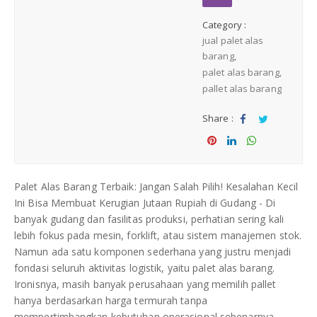
Medium Duty
Category :
jual palet alas
Heavy Duty
barang
palet alas barang
pallet alas barang
PALLET KAYU
Hygiene Duty
Share :
PRODUK LAIN
Sha
Tw
re
eet
Sha
Sha
Sha
Dunnage Air Bag
re
re
re
Palet Alas Barang Terbaik: Jangan Salah Pilih! Kesalahan Kecil
Ini Bisa Membuat Kerugian Jutaan Rupiah di Gudang - Di
Stretch Film
banyak gudang dan fasilitas produksi, perhatian sering kali
lebih fokus pada mesin, forklift, atau sistem manajemen stok.
Opp Tape
Namun ada satu komponen sederhana yang justru menjadi
fondasi seluruh aktivitas logistik, yaitu palet alas barang.
Ironisnya, masih banyak perusahaan yang memilih pallet
Strapping Band
hanya berdasarkan harga termurah tanpa
mempertimbangkan kebutuhan operasional sebenarnya.