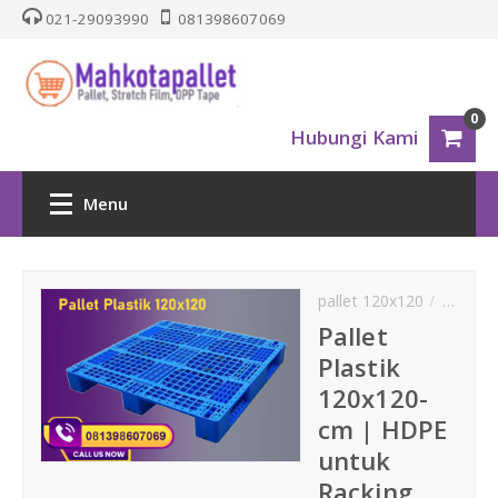
021-29093990
081398607069
0
Hubungi Kami
Menu
HOME
pallet 120x120
pallet 
PALLET PLASTIK
Pallet
Plastik
Nestable
120x120-
cm | HDPE
One Way Series
untuk
Racking