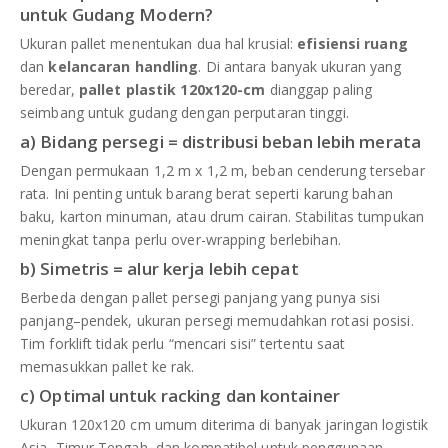
untuk Gudang Modern?
Ukuran pallet menentukan dua hal krusial:
efisiensi ruang
dan
kelancaran handling
. Di antara banyak ukuran yang
beredar,
pallet plastik 120x120-cm
dianggap paling
seimbang untuk gudang dengan perputaran tinggi.
a) Bidang persegi = distribusi beban lebih merata
Dengan permukaan 1,2 m x 1,2 m, beban cenderung tersebar
rata. Ini penting untuk barang berat seperti karung bahan
baku, karton minuman, atau drum cairan. Stabilitas tumpukan
meningkat tanpa perlu over-wrapping berlebihan.
b) Simetris = alur kerja lebih cepat
Berbeda dengan pallet persegi panjang yang punya sisi
panjang–pendek, ukuran persegi memudahkan rotasi posisi.
Tim forklift tidak perlu “mencari sisi” tertentu saat
memasukkan pallet ke rak.
c) Optimal untuk racking dan kontainer
Ukuran 120x120 cm umum diterima di banyak jaringan logistik
Asia–Timur Tengah, dan kompatibel untuk penggunaan