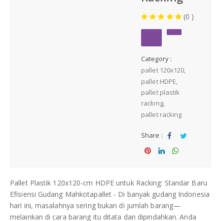
Medium Duty
(0 )
Heavy Duty
Category :
PALLET KAYU
Hygiene Duty
pallet 120x120
pallet HDPE
PRODUK LAIN
pallet plastik
racking
pallet racking
Dunnage Air Bag
Share :
Stretch Film
Sha
Tw
re
eet
Sha
Sha
Sha
Opp Tape
re
re
re
Pallet Plastik 120x120-cm HDPE untuk Racking: Standar Baru
Efisiensi Gudang Mahkotapallet - Di banyak gudang Indonesia
Strapping Band
hari ini, masalahnya sering bukan di jumlah barang—
melainkan di cara barang itu ditata dan dipindahkan. Anda