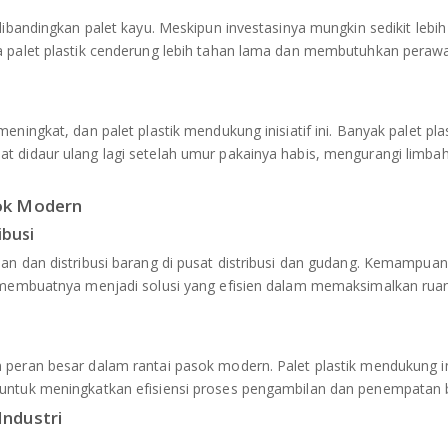
dibandingkan palet kayu. Meskipun investasinya mungkin sedikit lebih 
na palet plastik cenderung lebih tahan lama dan membutuhkan peraw
ningkat, dan palet plastik mendukung inisiatif ini. Banyak palet pla
t didaur ulang lagi setelah umur pakainya habis, mengurangi limba
sok Modern
ibusi
nan dan distribusi barang di pusat distribusi dan gudang. Kemampua
ck membuatnya menjadi solusi yang efisien dalam memaksimalkan rua
 peran besar dalam rantai pasok modern. Palet plastik mendukung i
 untuk meningkatkan efisiensi proses pengambilan dan penempatan 
Industri