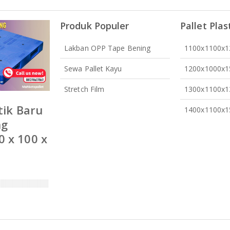
Produk Populer
Pallet Plas
Lakban OPP Tape Bening
1100x1100x
Sewa Pallet Kayu
1200x1000x
Stretch Film
1300x1100x
tik Baru
1400x1100x
ng
 x 100 x