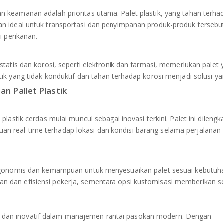
 keamanan adalah prioritas utama. Palet plastik, yang tahan terha
n ideal untuk transportasi dan penyimpanan produk-produk tersebu
i perikanan.
tatis dan korosi, seperti elektronik dan farmasi, memerlukan palet 
k yang tidak konduktif dan tahan terhadap korosi menjadi solusi ya
an Pallet Plastik
lastik cerdas mulai muncul sebagai inovasi terkini. Palet ini dilengk
 real-time terhadap lokasi dan kondisi barang selama perjalanan
rgonomis dan kemampuan untuk menyesuaikan palet sesuai kebutuha
 dan efisiensi pekerja, sementara opsi kustomisasi memberikan so
sien dan inovatif dalam manajemen rantai pasokan modern. Dengan