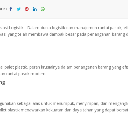
re :
Sha
Tw
Sha
Sha
Sha
re
eet
re
re
re
sasi Logistik - Dalam dunia logistik dan manajemen rantai pasok, efi
 inovasi yang telah membawa dampak besar pada penanganan barang 
palet plastik, peran krusialnya dalam penanganan barang yang efis
an rantai pasok modern.
ing
g digunakan sebagai alas untuk menumpuk, menyimpan, dan mengang
, pallet plastik menawarkan kekuatan dan daya tahan yang dapat bersa