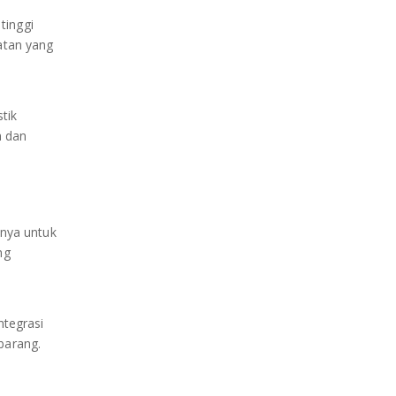
tinggi
atan yang
stik
h dan
nnya untuk
ng
ntegrasi
barang.