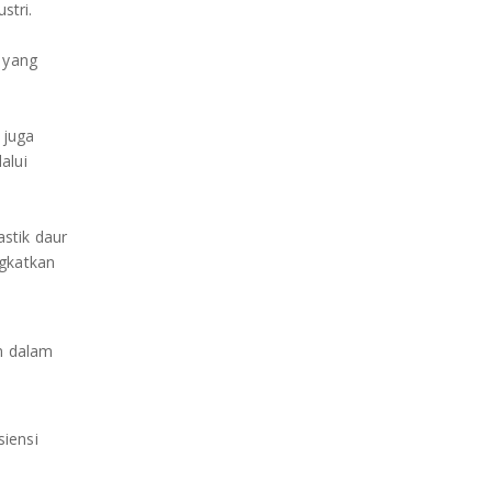
stri.
 yang
 juga
alui
astik daur
ngkatkan
n dalam
siensi