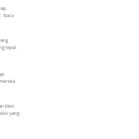
dap
t. Baca
yang
ng tepat.
api
 mereka
n klien.
lusi yang