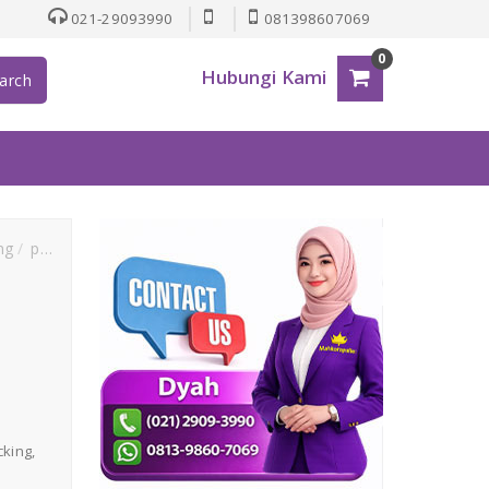
021-29093990
081398607069
0
Hubungi Kami
arch
ing
pallet racking
acking