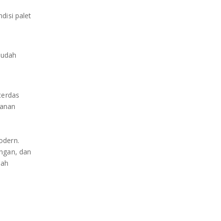
disi palet
sudah
cerdas
lanan
odern.
ungan, dan
mah