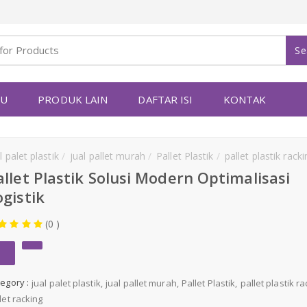
Se
YU
PRODUK LAIN
DAFTAR ISI
KONTAK
l palet plastik
jual pallet murah
Pallet Plastik
pallet plastik rack
allet Plastik Solusi Modern Optimalisasi
ogistik
(0 )
egory :
jual palet plastik
jual pallet murah
Pallet Plastik
pallet plastik r
let racking