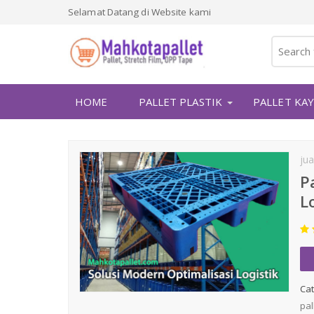
Selamat Datang di Website kami
HOME
PALLET PLASTIK
PALLET KA
jua
P
L
Cat
pal