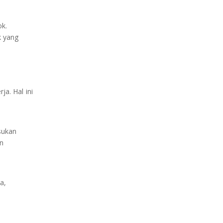
ok.
k yang
a. Hal ini
sukan
an
a,