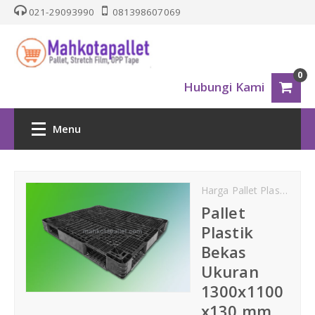
021-29093990
081398607069
0
Hubungi Kami
Menu
HOME
Harga Pallet Plastik
jua
PALLET PLASTIK
Pallet
Plastik
Nestable
Bekas
Ukuran
One Way Series
1300x1100
x130 mm