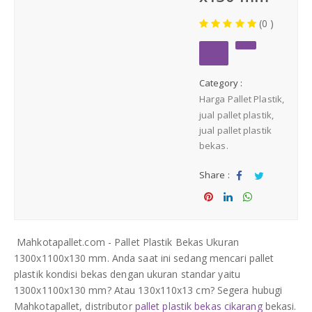
Medium Duty
(0 )
Heavy Duty
Category :
PALLET KAYU
Hygiene Duty
Harga Pallet Plastik
jual pallet plastik
PRODUK LAIN
jual pallet plastik
bekas.
Dunnage Air Bag
Share :
Sha
Tw
Stretch Film
re
eet
Sha
Sha
Sha
re
re
re
Mahkotapallet.com - Pallet Plastik Bekas Ukuran
Opp Tape
1300x1100x130 mm. Anda saat ini sedang mencari pallet
plastik kondisi bekas dengan ukuran standar yaitu
Strapping Band
1300x1100x130 mm? Atau 130x110x13 cm? Segera hubugi
Mahkotapallet, distributor
pallet plastik bekas cikarang
bekasi.