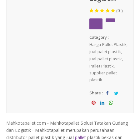
Medium Duty
(0 )
Heavy Duty
Category :
PALLET KAYU
Hygiene Duty
Harga Pallet Plastik
jual palet plastik
PRODUK LAIN
jual pallet plastik
Pallet Plastik
supplier pallet
Dunnage Air Bag
plastik
Stretch Film
Share :
Sha
Tw
re
eet
Opp Tape
Sha
Sha
Sha
re
re
re
Mahkotapallet.com - Mahkotapallet Solusi Tatakan Gudang
Strapping Band
dan Logistik - Mahkotapallet merupakan perusahaan
distributor pallet plastik yang jual
pallet
plastik bekas dan