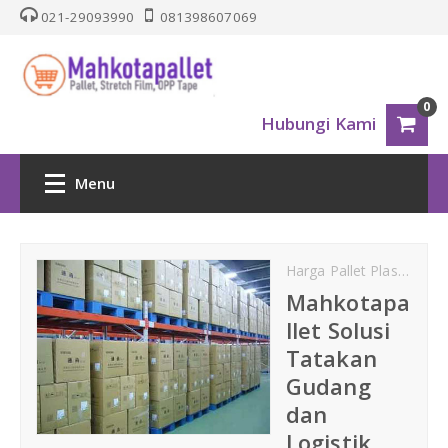
021-29093990
081398607069
0
Hubungi Kami
Menu
HOME
Harga Pallet Plastik
jua
PALLET PLASTIK
Mahkotapa
llet Solusi
Nestable
Tatakan
Gudang
One Way Series
dan
Logistik