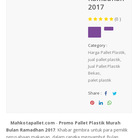
Medium Duty
2017
(0 )
Heavy Duty
PALLET KAYU
Hygiene Duty
Category :
Harga Pallet Plastik
PRODUK LAIN
jual pallet plastik
Jual Pallet Plastik
Bekas
Dunnage Air Bag
palet plastik
Stretch Film
Share :
Sha
Tw
Opp Tape
re
eet
Sha
Sha
Sha
re
re
re
Mahkotapallet.com
-
Promo Pallet Plastik Murah
Strapping Band
Bulan Ramadhan 2017
. Khabar gembira untuk para pemilik
perusahaan makanan, dalam rangka menyambut Bulan