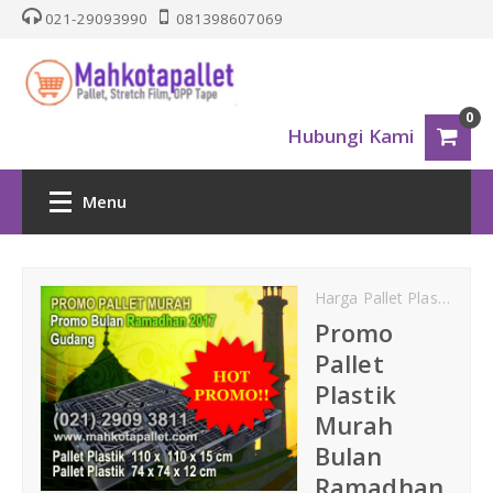
021-29093990
081398607069
0
Hubungi Kami
Menu
HOME
Harga Pallet Plastik
jua
PALLET PLASTIK
Promo
Pallet
Nestable
Plastik
Murah
One Way Series
Bulan
Ramadhan