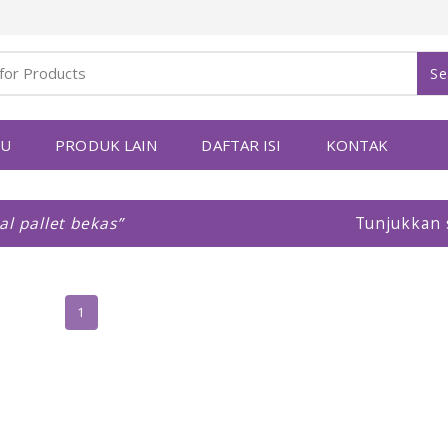
Se
YU
PRODUK LAIN
DAFTAR ISI
KONTAK
al pallet bekas
Tunjukkan
1