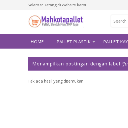
Selamat Datang di Website kami
HOME
PALLET PLASTIK
PALLET KA
P
Menampilkan postingan dengan label
ju
o
s
t
Tak ada hasil yang ditemukan
i
n
g
a
n