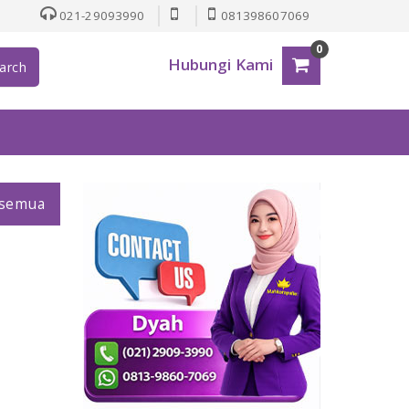
021-29093990
081398607069
0
Hubungi Kami
arch
 semua